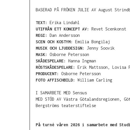
BASERAD PÅ FRÖKEN JULIE AV August Strind
TEXT:
Erika Lindahl
UTIFRÅN ETT KONCEPT AV:
Revet Scenkonst
REGI:
Dan Andersson
SCEN OCH KOSTYM:
Emilia Bongilaj
MUSIK OCH LJUDDESIGN:
Jenny Soovik
MASK:
Osborne Petersson
SKÅDESPELARE:
Hanna Ingman
RÖSTSKÅDESPELARE:
Erik Mattsson, Lovisa 
PRODUCENT:
Osborne Petersson
FOTO AFFISCHBILD:
William Carling
I SAMARBETE MED Sensus
MED STÖD AV Västra Götalandsregionen, Gö
Bergströms teaterstiftelse
På turné våren 2026 i samarbete med Stud