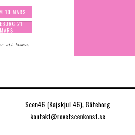
M 10 MARS
EBORG 21
MARS
er att komma.
Scen46 (Kajskjul 46), Göteborg
kontakt@revetscenkonst.se