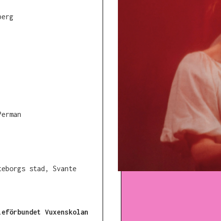
berg
Perman
teborgs stad, Svante
ieförbundet Vuxenskolan