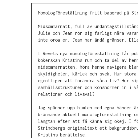
Monologföreställning fritt baserad på St
Midsommarnatt, full av undantagstillstån
Julie och Jean rör sig farligt nära vara
inte oroa er. Jean har ändå gränser. Ell
I Revets nya monologföreställning får pu
kokerskan Kristins rum och ta del av hen
midsommarnatten, höra henne navigera bla
skyldigheter, kärlek och svek. Hur stora
egentligen att förändra våra liv? Hur si
samhällsstrukturer och könsnormer in i v
relationer och livsval?
Jag spänner upp himlen med egna händer ä
brännande aktuell monologföreställning o
längtan efter att få känna sig okej. I f
Strindbergs originaltext ett bakgrundsbr
Kristins berättelse.