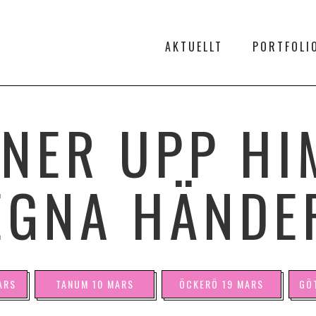
AKTUELLT
PORTFOLI
NNER UPP HI
EGNA HÄNDE
ARS
TANUM 10 MARS
ÖCKERÖ 19 MARS
GÖ