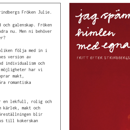
rindbergs Fröken Julie.
d och galenskap. Fröken
ndra nu. Men ni behöver
er?
bliken följa med in i
nes version av
nd individualism och
 möjligheter har vi
pprar makt,
åra romantiska
r en lekfull, rolig och
m kärlek, makt och
öreställningen blir
us till kokerskan